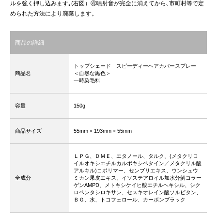
ルを強く押し込みます｡(右図）④噴射音が完全に消えてから､市町村等で定
められた方法により廃棄します。
商品の詳細
トップシェード スピーディーヘアカバースプレー
商品名
＜自然な黒色＞
一時染毛料
容量
150g
商品サイズ
55mm
× 193mm
× 55mm
ＬＰＧ、ＤＭＥ、エタノール、タルク、(メタクリロ
イルオキシエチルカルボキシベタイン／メタクリル酸
アルキル)コポリマー、センブリエキス、ウンシュウ
全成分
ミカン果皮エキス、イソステアロイル加水分解コラー
ゲンAMPD、メトキシケイヒ酸エチルヘキシル、シク
ロペンタシロキサン、セスキオレイン酸ソルビタン、
ＢＧ、水、トコフェロール、カーボンブラック