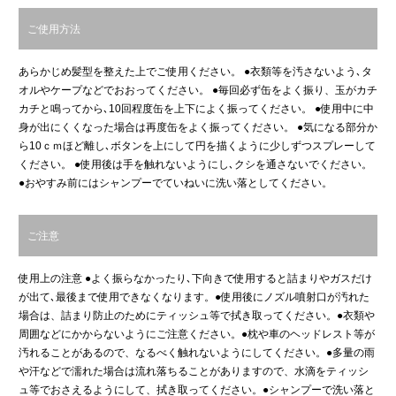
ご使用方法
あらかじめ髪型を整えた上でご使用ください。 ●衣類等を汚さないよう､タ
オルやケープなどでおおってください。 ●毎回必ず缶をよく振り、玉がカチ
カチと鳴ってから､10回程度缶を上下によく振ってください。 ●使用中に中
身が出にくくなった場合は再度缶をよく振ってください。 ●気になる部分か
ら10ｃｍほど離し､ボタンを上にして円を描くように少しずつスプレーして
ください。 ●使用後は手を触れないようにし､クシを通さないでください。
●おやすみ前にはシャンプーでていねいに洗い落としてください。
ご注意
使用上の注意 ●よく振らなかったり､下向きで使用すると詰まりやガスだけ
が出て､最後まで使用できなくなります。●使用後にノズル噴射口が汚れた
場合は、詰まり防止のためにティッシュ等で拭き取ってください。●衣類や
周囲などにかからないようにご注意ください。●枕や車のヘッドレスト等が
汚れることがあるので、なるべく触れないようにしてください。●多量の雨
や汗などで濡れた場合は流れ落ちることがありますので、水滴をティッシ
ュ等でおさえるようにして、拭き取ってください。●シャンプーで洗い落と