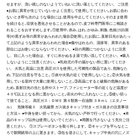
せますが、洗い残しのないようていねいに洗い落としてください。 ご注意
●お肌に異常が生じていないかよく注意して使用してください｡お肌に合わ
ないとき即ち次のような場合には､使用を中止してください｡そのまま使用
を続けると､症状を悪化させることがあるので､皮フ科専門医等にご相談さ
れることをおすすめします｡①使用中､赤み､はれ､かゆみ､刺激､色抜け(白斑
等)や黒ずみ等の異常があらわれた場合②使用したお肌に､直射日光があたっ
て上記のような異常があらわれた場合●傷やはれもの、湿疹等、異常のある
部位にはお使いにならないでください。●目の周囲につかないように注意
し、目に入った場合は、すぐに水かぬるま湯で洗い流してください。●吸入
しないようにご注意ください。●乳幼児の手の届かない所に置いてくださ
い。 火気と高温に注意 高圧ガスを使用した可燃性の製品であり､危険なた
め､下記の注意を守ること｡ ①炎や火気の近くで使用しないこと｡②火気を使
用している室内で大量に使用しないこと｡③高温にすると破裂の危険がある
ため､直射日光の当たる所やストーブ､ファンヒーター等の近くなど温度が
４０℃以上となる所に置かないこと｡④火の中に入れないこと｡⑤使い切っ
て捨てること。 高圧ガス：ＤＭＥ 第４類第一石油類 ３８ｍＬ（エタノー
ル） 危険等級Ⅱ 火気厳禁 ガス抜きキャップ付き＜ガス抜きの注意事項
と方法＞ ●中身を使い切ってから、火気のない戸外で行ってください。●本
品のキャップ以外は使用しないでください。●周囲を汚さないよう充分ご注
意ください。 ①スプレーボタンを取り外します。②キャップを平らなとこ
ろで新聞紙等の上に置きます。③缶を逆さにして､キャップ中央の穴にノズ