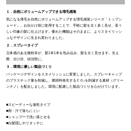
１．自然にボリュームアップできる増毛感覚
気になる薄毛を自然にボリュームアップする増毛感覚シリーズ「トップシ
ェード」。お出かけ前に使用することで、手軽に髪を太く多く見せ、若々
しい印象の髪に仕上げます。優れた機能はそのままに、よりスタイリッシ
ュなデザインに生まれ変わりました。
２．スプレータイプ
立体感のある微粉末が、髪1本1本を包み込み、髪を太く見せます。生え
際、分け目、頭頂部に。
３．環境に優しい製品づくり
パッケージデザインをスタイリッシュに変更しました。スプレーキャップ
のプラスチック量を削減し、燃焼時発生するＣＯ₂を削減する素材（グリー
ンナノ）を配合しました。環境に配慮した製品づくりを心がけています。
■スピーディーな速乾タイプ
■雨・汗で落ちにくい
■シャンプーで洗い落とせる
■白髪隠しやリタッチに