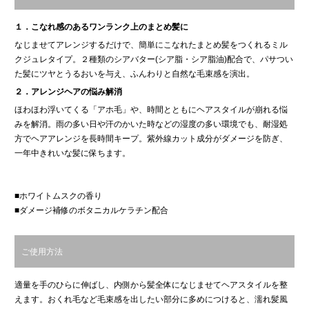
１．こなれ感のあるワンランク上のまとめ髪に
なじませてアレンジするだけで、簡単にこなれたまとめ髪をつくれるミル
クジュレタイプ。２種類のシアバター(シア脂・シア脂油)配合で、パサつい
た髪にツヤとうるおいを与え、ふんわりと自然な毛束感を演出。
２．アレンジヘアの悩み解消
ほわほわ浮いてくる「アホ毛」や、時間とともにヘアスタイルが崩れる悩
みを解消。雨の多い日や汗のかいた時などの湿度の多い環境でも、耐湿処
方でヘアアレンジを長時間キープ。紫外線カット成分がダメージを防ぎ、
一年中きれいな髪に保ちます。
■ホワイトムスクの香り
■ダメージ補修のボタニカルケラチン配合
ご使用方法
適量を手のひらに伸ばし、内側から髪全体になじませてヘアスタイルを整
えます。おくれ毛など毛束感を出したい部分に多めにつけると、濡れ髪風