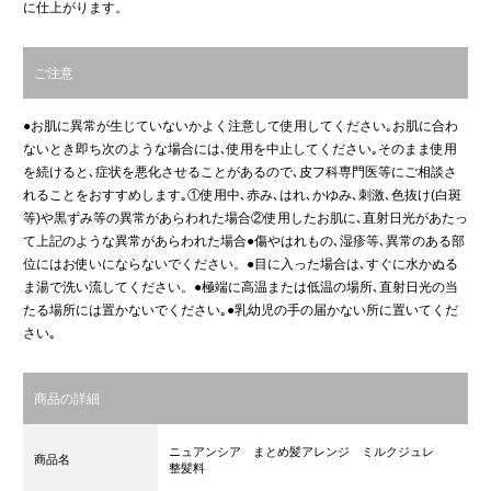
に仕上がります。
ご注意
●お肌に異常が生じていないかよく注意して使用してください｡お肌に合わ
ないとき即ち次のような場合には､使用を中止してください｡そのまま使用
を続けると､症状を悪化させることがあるので､皮フ科専門医等にご相談さ
れることをおすすめします｡①使用中､赤み､はれ､かゆみ､刺激､色抜け(白斑
等)や黒ずみ等の異常があらわれた場合②使用したお肌に､直射日光があたっ
て上記のような異常があらわれた場合●傷やはれもの､湿疹等､異常のある部
位にはお使いにならないでください。●目に入った場合は､すぐに水かぬる
ま湯で洗い流してください。●極端に高温または低温の場所､直射日光の当
たる場所には置かないでください｡●乳幼児の手の届かない所に置いてくだ
さい｡
商品の詳細
ニュアンシア まとめ髪アレンジ ミルクジュレ
商品名
整髪料