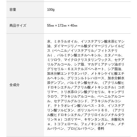
容量
100g
商品サイズ
55㎜
× 172㎜
× 40㎜
水、ミネラルオイル、イソステアリン酸水添ヒマシ
油、ダイマージリノール酸ダイマージリノレイルビ
ス（ベヘニル／イソステアリル／フィトステリ
ル）、パルミチン酸エチルヘキシル、エタノール、
ミツロウ、マイクロクリスタリンワックス、セテア
リルアルコール、シア脂、マカデミアナッツ油ポリ
グリセリル－６エステルズベヘネート、シア脂油、
加水分解エンドウタンパク、メトキシケイヒ酸エチ
ルヘキシル、グリコシルトレハロース、加水分解水
添デンプン、パルミチン酸セチル、（アクリル酸ヒ
全成分
ドロキシエチル／アクリル酸メトキシエチル）コポ
リマー、トリ水添ロジン酸グリセリル、キャンデリ
ラロウ、アラキジルアルコール、ベヘニルアルコー
ル、セテアリルグルコシド、アラキジルグルコシ
ド、テトラオレイン酸ソルベス－３０、イソステア
リン酸ソルビタン、ポリソルベート６０、（アクリ
ル酸ヒドロキシエチル／アクリロイルジメチルタウ
リンＮａ）コポリマー、キサンタンガム、水酸化Ｎ
ａ、トコフェロール、フェノキシエタノール、メチ
ルパラベン、プロピルパラベン、香料