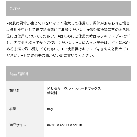
ご注意
●お肌に異常が生じていないかよく注意して使用し、異常があらわれた場合
は使用を中止して皮フ科医等にご相談ください。●傷や湿疹等異常のある部
位には使用しないでください。●はじめにご使用の時はネジキャップをはず
し、内ブタを取ってからご使用ください。●目に入った場合は、すぐに水か
ぬるま湯で洗い流してください。●ご使用後はキャップをきちんと閉めてく
ださい。●乳幼児の手の届かない所に置いてください。
商品の詳細
ＭＵＧＡ ウルトラハードワックス
商品名
整髪料
容量
85g
商品サイズ
68mm
× 85mm
× 68mm