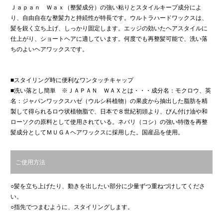
Ｊａｐａｎ Ｗａｘ（整髪成分）の強い粘りとスタイルキープ成分によ
り、自由自在な整髪力と持続性が特長です。ウルトラハードワックスは、
髪を鋭く立ち上げ、しっかり固定します。エッジの効いたヘアスタイルに
仕上がり、ショートヘアに適しています。何度でも再整髪可能で、洗い落
ちのよいヘアワックスです。
■スタイリング時に便利なワンタッチキャップ
■洗い落とし簡単 ※ＪＡＰＡＮ ＷＡＸとは・・・成分名：モクロウ、英
名：ジャパンワックスハゼ（ウルシ科植物）の果皮から抽出した脂肪を精
製して得られるロウ状植物脂で、日本で８世紀初頭より、びん付け油や和
ローソクの原料として使用されている。ネバリ（コシ）の強い特徴を再整
髪成分としてＭＵＧＡヘアワックスに採用した。国産品を使用。
ご使用方法
○髪を立ち上げたり、動きを出したい部分に少量ずつ重ねづけしてくださ
い。
○指先でつまむように、スタイリングします。