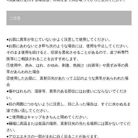
ご注意
●お肌に異常が生じていないかよく注意して使用してください。
●お肌にあわないとき即ち次のような場合には、使用を中止してください。
そのまま使用を続けると、症状を悪化させることがあるので、皮フ科専門
医等にご相談されることをおすすめします。
①使用中、赤み、はれ、かゆみ、刺激、色抜け（白斑等）や黒ずみ等の異
常があらわれた場合
②使用したお肌に、直射日光があたって上記のような異常があらわれた場
合
●傷やはれもの、湿疹等、異常のある部位にはお使いにならないでくださ
い。
●目の周囲につかないように注意し、目に入った場合は、すぐに水かぬるま
湯で洗い流してください。
●ご使用後はキャップをきちんと閉めてください。
●極端に高温または低温の場所、直射日光の当たる場所には置かないでくだ
さい。
●アロエエキスの一部がまれに白く出ることがあります。