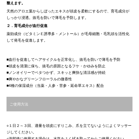
整えます。
天然のアロエ葉からしぼったエキスが頭皮を柔軟にするので、育毛成分が
しっかり浸透。抜毛を防いで薄毛を予防します。
２．育毛成分が血行促進
薬効成分（ビタミンＥ誘導多・メントール）が毛母細胞・毛乳頭を活性化
して発毛を促進します。
■血行を促進してヘアサイクルを正常化し、抜毛を防いで薄毛を予防
■頭皮を清潔に保ち、抜毛の原因となるフケ・かゆみを防止
■ノンオイリーでベタつかず、スキッと爽快な清涼感が持続
■爽やかなグリーンフローラルの微香性
■4種の保湿成分（当薬・人参・苦参・延命草エキス）配合
ご使用方法
○１日２～３回、適量を頭皮にすりこみ、爪を立てないようによくマッサー
ジしてください。
○洗髪後に使用する場合は、水気をよく拭き取ってからご使用ください。