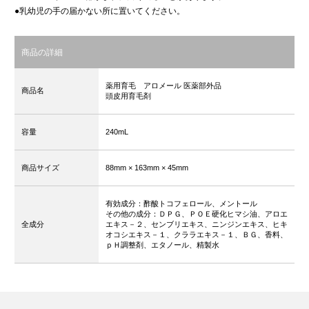
●乳幼児の手の届かない所に置いてください。
商品の詳細
薬用育毛 アロメール
医薬部外品
商品名
頭皮用育毛剤
容量
240mL
商品サイズ
88mm
× 163mm
× 45mm
有効成分：酢酸トコフェロール、メントール
その他の成分：ＤＰＧ、ＰＯＥ硬化ヒマシ油、アロエ
全成分
エキス－２、センブリエキス、ニンジンエキス、ヒキ
オコシエキス－１、クララエキス－１、ＢＧ、香料、
ｐＨ調整剤、エタノール、精製水