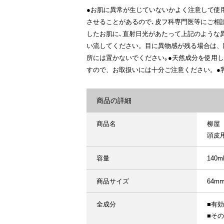
●お肌に異常が生じていないかよく注意して使
させることがあるので､皮フ科専門医等にご相談
したお肌に､直射日光があたって上記のような
い流してください。目に異物感が残る場合は、
所には置かないでください｡●天然成分を使用
すので、お取扱いには十分ご注意ください。●
商品の詳細
商品名
柳屋
頭皮
容量
140m
商品サイズ
64m
全成分
■有
■そ