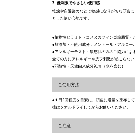
3. 低刺激でやさしい使用感
乾燥や白髪染めなどで敏感になりがちな頭皮に
とした使い心地です。
●植物性セラミド（コメヌカフィンゴ糖脂質）
●無添加・不使用成分：メントール・アルコー
●アレルギーテスト・敏感肌の方のご協力によ
全ての方にアレルギーや皮フ刺激が起こらない
●弱酸性・天然由来成分91％（水を含む）
ご使用方法
●１日2回程度を目安に、頭皮に適量を塗布し
後はタオルドライしてからお使いください。
ご注意