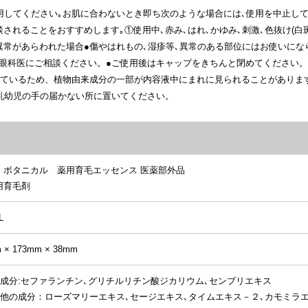
用してください｡お肌に合わないとき即ち次のような場合には､使用を中止して
されることをおすすめします｡①使用中､赤み､はれ､かゆみ､刺激､色抜け(白
異常があらわれた場合●傷やはれもの､湿疹等､異常のある部位にはお使いにな
眼科医にご相談ください。●ご使用後はキャップをきちんと閉めてください。
しているため、植物由来成分の一部が内容液中にまれに見られることがありま
乳幼児の手の届かない所に置いてください。
 ボタニカル 薬用育毛エッセンス
医薬部外品
用育毛剤
L
m
× 173mm
× 38mm
効成分:セファランチン､グリチルリチン酸ジカリウム､センブリエキス
の他の成分：ローズマリーエキス､セージエキス､タイムエキス－２､カモミラ