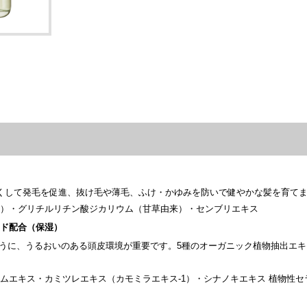
良くして発毛を促進、抜け毛や薄毛、ふけ・かゆみを防いで健やかな髪を育て
由来）・グリチルリチン酸ジカリウム（甘草由来）・センブリエキス
ミド配合（保湿）
うに、うるおいのある頭皮環境が重要です。5種のオーガニック植物抽出エキス
イムエキス・カミツレエキス（カモミラエキス-1）・シナノキエキス 植物性