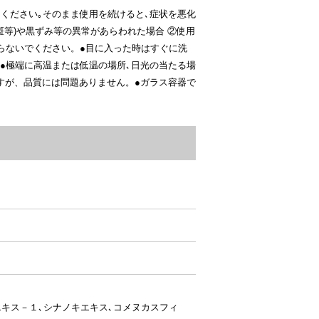
ください｡そのまま使用を続けると､症状を悪化
斑等)や黒ずみ等の異常があらわれた場合 ②使用
らないでください。●目に入った時はすぐに洗
●極端に高温または低温の場所､日光の当たる場
すが、品質には問題ありません。●ガラス容器で
エキス－１､シナノキエキス､コメヌカスフィ