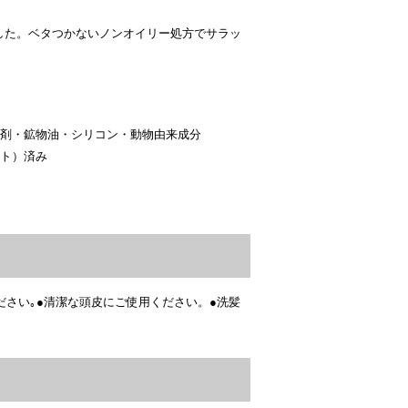
した。ベタつかないノンオイリー処方でサラッ
収剤・鉱物油・シリコン・動物由来成分
スト）済み
さい｡●清潔な頭皮にご使用ください。●洗髪