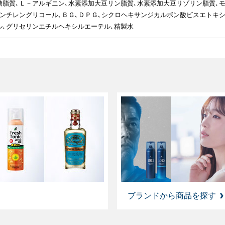
糖脂質､Ｌ－アルギニン､水素添加大豆リン脂質､水素添加大豆リゾリン脂質､
ペンチレングリコール､ＢＧ､ＤＰＧ､シクロヘキサンジカルボン酸ビスエトキシ
ル､グリセリンエチルヘキシルエーテル､精製水
ブランドから商品を探す