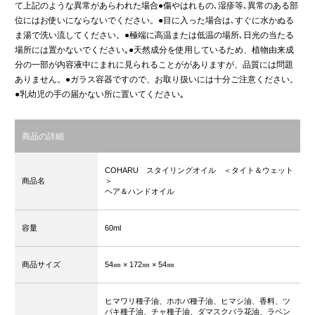
て上記のような異常があらわれた場合●傷やはれもの､湿疹等､異常のある部
位にはお使いにならないでください。●目に入った場合は､すぐに水かぬる
ま湯で洗い流してください。●極端に高温または低温の場所､日光の当たる
場所には置かないでください｡●天然成分を使用しているため、植物由来成
分の一部が内容液中にまれに見られることががありますが、品質には問題
ありません。●ガラス容器ですので、お取り扱いには十分ご注意ください。
●乳幼児の手の届かない所に置いてください｡
商品の詳細
COHARU スタイリングオイル ＜タイト＆ウェット
商品名
＞
ヘア＆ハンドオイル
容量
60ml
商品サイズ
54㎜
× 172㎜
× 54㎜
ヒマワリ種子油、ホホバ種子油、ヒマシ油、香料、ツ
バキ種子油、チャ種子油、ダマスクバラ花油、ラベン