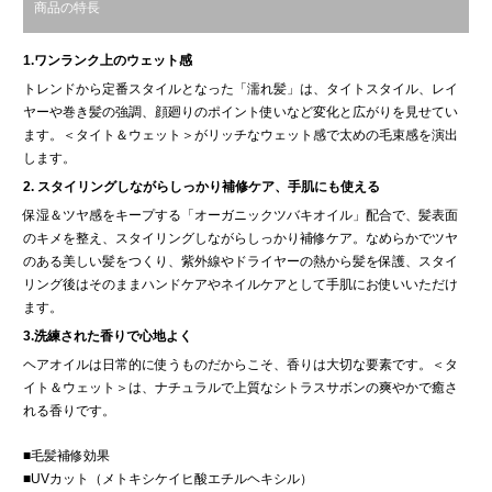
商品の特長
1.ワンランク上のウェット感
トレンドから定番スタイルとなった「濡れ髪」は、タイトスタイル、レイ
ヤーや巻き髪の強調、顔廻りのポイント使いなど変化と広がりを見せてい
ます。＜タイト＆ウェット＞がリッチなウェット感で太めの毛束感を演出
します。
2. スタイリングしながらしっかり補修ケア、手肌にも使える
保湿＆ツヤ感をキープする「オーガニックツバキオイル」配合で、髪表面
のキメを整え、スタイリングしながらしっかり補修ケア。なめらかでツヤ
のある美しい髪をつくり、紫外線やドライヤーの熱から髪を保護、スタイ
リング後はそのままハンドケアやネイルケアとして手肌にお使いいただけ
ます。
3.洗練された香りで心地よく
ヘアオイルは日常的に使うものだからこそ、香りは大切な要素です。＜タ
イト＆ウェット＞は、ナチュラルで上質なシトラスサボンの爽やかで癒さ
れる香りです。
■毛髪補修効果
■UVカット（メトキシケイヒ酸エチルヘキシル）