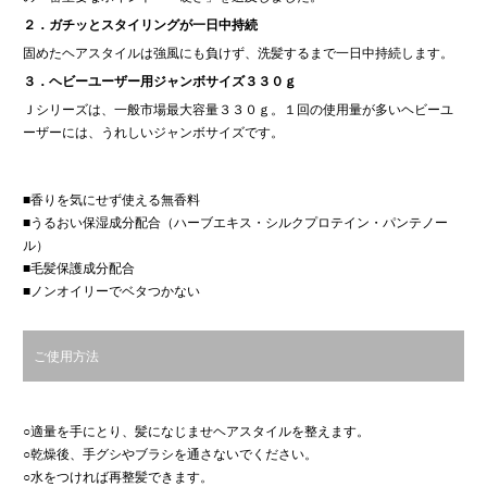
２．ガチッとスタイリングが一日中持続
固めたヘアスタイルは強風にも負けず、洗髪するまで一日中持続します。
３．ヘビーユーザー用ジャンボサイズ３３０ｇ
Ｊシリーズは、一般市場最大容量３３０ｇ。１回の使用量が多いヘビーユ
ーザーには、うれしいジャンボサイズです。
■香りを気にせず使える無香料
■うるおい保湿成分配合（ハーブエキス・シルクプロテイン・パンテノー
ル）
■毛髪保護成分配合
■ノンオイリーでベタつかない
ご使用方法
○適量を手にとり、髪になじませヘアスタイルを整えます。
○乾燥後、手グシやブラシを通さないでください。
○水をつければ再整髪できます。