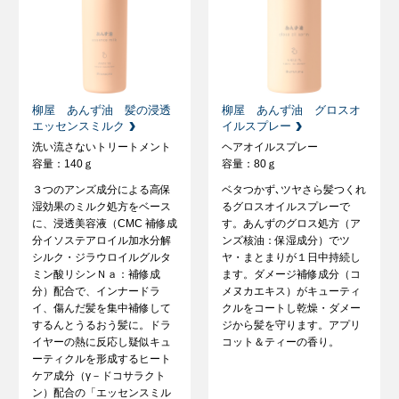
柳屋 あんず油 髪の浸透
柳屋 あんず油 グロスオ
エッセンスミルク
イルスプレー
洗い流さないトリートメント
ヘアオイルスプレー
容量：140ｇ
容量：80ｇ
３つのアンズ成分による高保
ベタつかず､ツヤさら髪つくれ
湿効果のミルク処方をベース
るグロスオイルスプレーで
に、浸透美容液（CMC 補修成
す。あんずのグロス処方（ア
分イソステアロイル加水分解
ンズ核油：保湿成分）でツ
シルク・ジラウロイルグルタ
ヤ・まとまりが１日中持続し
ミン酸リシンＮａ：補修成
ます。ダメージ補修成分（コ
分）配合で、インナードラ
メヌカエキス）がキューティ
イ、傷んだ髪を集中補修して
クルをコートし乾燥・ダメー
するんとうるおう髪に。ドラ
ジから髪を守ります。アプリ
イヤーの熱に反応し疑似キュ
コット＆ティーの香り。
ーティクルを形成するヒート
ケア成分（γ－ドコサラクト
ン）配合の「エッセンスミル