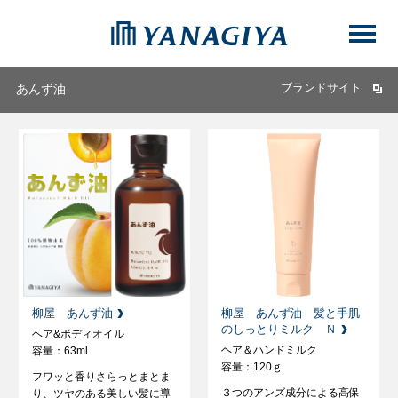
ブランドサイト
あんず油
柳屋 あんず油
柳屋 あんず油 髪と手肌
のしっとりミルク Ｎ
ヘア&ボディオイル
ヘア＆ハンドミルク
容量：63ml
容量：120ｇ
フワッと香りさらっとまとま
３つのアンズ成分による高保
り、ツヤのある美しい髪に導