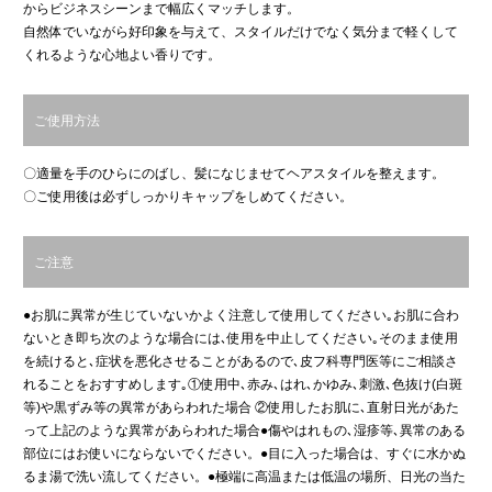
からビジネスシーンまで幅広くマッチします。
自然体でいながら好印象を与えて、スタイルだけでなく気分まで軽くして
くれるような心地よい香りです。
ご使用方法
〇適量を手のひらにのばし、髪になじませてヘアスタイルを整えます。
〇ご使用後は必ずしっかりキャップをしめてください。
ご注意
●お肌に異常が生じていないかよく注意して使用してください｡お肌に合わ
ないとき即ち次のような場合には､使用を中止してください｡そのまま使用
を続けると､症状を悪化させることがあるので､皮フ科専門医等にご相談さ
れることをおすすめします｡①使用中､赤み､はれ､かゆみ､刺激､色抜け(白斑
等)や黒ずみ等の異常があらわれた場合 ②使用したお肌に､直射日光があた
って上記のような異常があらわれた場合●傷やはれもの､湿疹等､異常のある
部位にはお使いにならないでください。●目に入った場合は、すぐに水かぬ
るま湯で洗い流してください。●極端に高温または低温の場所、日光の当た