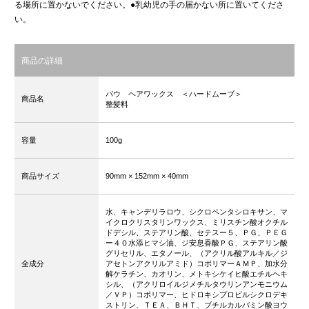
る場所に置かないでください。●乳幼児の手の届かない所に置いてくださ
い。
商品の詳細
パウ ヘアワックス ＜ハードムーブ＞
商品名
整髪料
容量
100g
商品サイズ
90mm
× 152mm
× 40mm
水、キャンデリラロウ、シクロペンタシロキサン、マ
イクロクリスタリンワックス、ミリスチン酸オクチル
ドデシル、ステアリン酸、セテスー５、ＰＧ、ＰＥＧ
ー４０水添ヒマシ油、ジ安息香酸ＰＧ、ステアリン酸
グリセリル、エタノール、（アクリル酸アルキル／ジ
全成分
アセトンアクリルアミド）コポリマーＡＭＰ、加水分
解ケラチン、カオリン、メトキシケイヒ酸エチルヘキ
シル、（アクリロイルジメチルタウリンアンモニウム
／ＶＰ）コポリマー、ヒドロキシプロピルシクロデキ
ストリン、ＴＥＡ、ＢＨＴ、ブチルカルバミン酸ヨウ