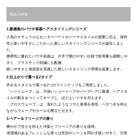
商品の特長
1.新感覚のパウチ容器ヘアスタイリングシリーズ
人気のナチュラルなセンターパートやパーマスタイルの需要に応え、操作
性と使いやすさにこだわった新しいスタイリングシリーズが誕生しまし
た。
携帯性に優れたパウチ容器は、片手で開けやすい仕様で使用量も調整しや
すく、プラスチック削減にも配慮。
使いやすさと省資源を意識した新しいスタイリング習慣を提案します。
2.仕上がりで選べる2タイプ
求めるスタイルで選べる2つのラインナップをご用意しました。
「ハードムーブ」は、力強いショートヘアやパーマヘアに最適。ヘアスタ
イルの動きをつくってキープし、ほどよいツヤを与えます。
「グロスウェーブ」は、濡れたようなツヤと束感を表現。ベタつきを抑え
ながらウェーブやカールを際立たせます。
3.ペアー＆フリージアの香り
爽やかで甘さを抑えた洋梨とフリージアの香りを採用。
清潔感のあるフレッシュな香りは性別やシーンを問わず使いやすく、日常