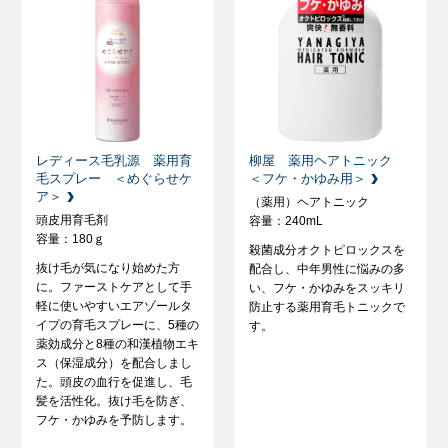
レディース毛乳源 薬用育
柳屋 薬用ヘアトニック
毛スプレー ＜めぐらせケ
＜フケ・かゆみ用＞
ア＞
（薬用）ヘアトニック
頭皮用育毛剤
容量：240mL
容量：180ｇ
殺菌成分オクトピロックスを
抜け毛が気になり始めた方
配合し、中年男性に悩みの多
に。ファーストケアとして手
い、フケ・かゆみをスッキリ
軽に使いやすいエアゾールタ
防止する薬用育毛トニックで
イプの育毛スプレーに、5種の
す。
薬効成分と8種の和漢植物エキ
ス（保湿成分）を配合しまし
た。頭皮の血行を促進し、毛
髪を活性化。抜け毛を防ぎ、
フケ・かゆみを予防します。