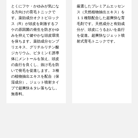
とくにフケ・かゆみが気にな
厳選したプレミアムエッセン
る方向けの育毛トニックで
ス（天然植物抽出エキス）を
す。薬効成分オクトピロック
１１種類配合した超爽快な育
ス（R）が頭皮を刺激するフ
毛剤です。天然成分と有効成
ケの原因菌の発生を防ぎかゆ
分が、頭皮にうるおいを血行
みを抑えて健やかな頭皮環境
を促進。超爽快なジェット噴
を保ちます。薬効成分センブ
射式育毛トニックです。
リエキス、グリチルリチン酸
ジカリウム、ビタミンＥ誘導
体にメントールを加え、頭皮
の血行を良くし、抜け毛を防
いで発毛を促進します。３種
の植物抽出エキスを配合（保
湿成分）。ジェット噴射タイ
プで超爽快＆タレ落ちなし。
無香料。