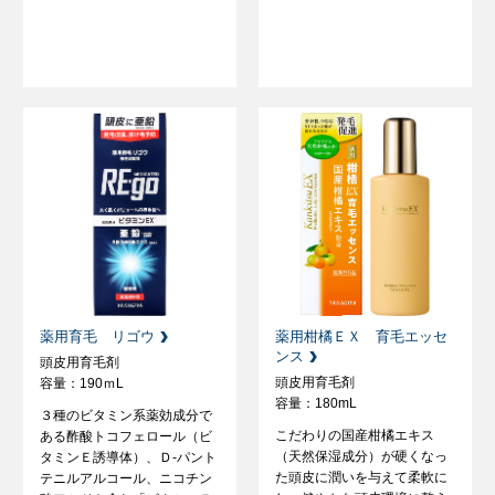
薬用育毛 リゴウ
薬用柑橘ＥＸ 育毛エッセ
ンス
頭皮用育毛剤
頭皮用育毛剤
容量：190ｍL
容量：180mL
３種のビタミン系薬効成分で
こだわりの国産柑橘エキス
ある酢酸トコフェロール（ビ
（天然保湿成分）が硬くなっ
タミンＥ誘導体）、Ｄ-パント
た頭皮に潤いを与えて柔軟に
テニルアルコール、ニコチン