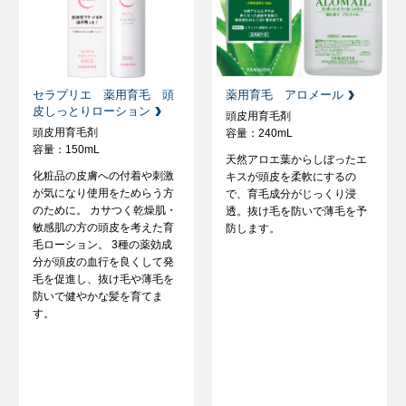
セラプリエ 薬用育毛 頭
薬用育毛 アロメール
皮しっとりローション
頭皮用育毛剤
頭皮用育毛剤
容量：240mL
容量：150mL
天然アロエ葉からしぼったエ
化粧品の皮膚への付着や刺激
キスが頭皮を柔軟にするの
が気になり使用をためらう方
で、育毛成分がじっくり浸
のために。 カサつく乾燥肌・
透。抜け毛を防いで薄毛を予
敏感肌の方の頭皮を考えた育
防します。
毛ローション。 3種の薬効成
分が頭皮の血行を良くして発
毛を促進し、抜け毛や薄毛を
防いで健やかな髪を育てま
す。