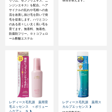
環境を整えます。
リウム、センブリエキス、ニ
ンジンエキス）を配合。ヘア
サイクルの乱れや毛根への血
流を改善し抜け毛を防いで発
毛を促進します。ハリとコシ
のある若々しい太く長い毛を
育てます。無香料、無着色、
防腐剤フリー。※トコフェロ
ール酢酸エステル
レディース毛乳源 薬用育
レディース毛乳源 薬用ス
毛エッセンス ＜ボリュー
カルプエッセンス
ムケア＞ Ｎ