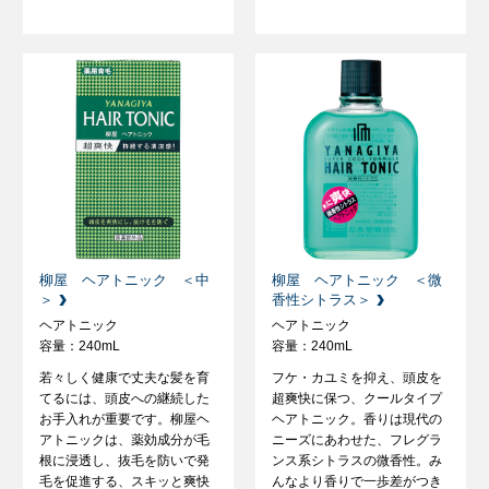
柳屋 ヘアトニック ＜中
柳屋 ヘアトニック ＜微
＞
香性シトラス＞
ヘアトニック
ヘアトニック
容量：240mL
容量：240mL
若々しく健康で丈夫な髪を育
フケ・カユミを抑え、頭皮を
てるには、頭皮への継続した
超爽快に保つ、クールタイプ
お手入れが重要です。柳屋ヘ
ヘアトニック。香りは現代の
アトニックは、薬効成分が毛
ニーズにあわせた、フレグラ
根に浸透し、抜毛を防いで発
ンス系シトラスの微香性。み
毛を促進する、スキッと爽快
んなより香りで一歩差がつき